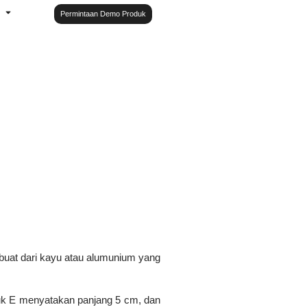
Permintaan Demo Produk
rbuat dari kayu atau alumunium yang
ntuk E menyatakan panjang 5 cm, dan