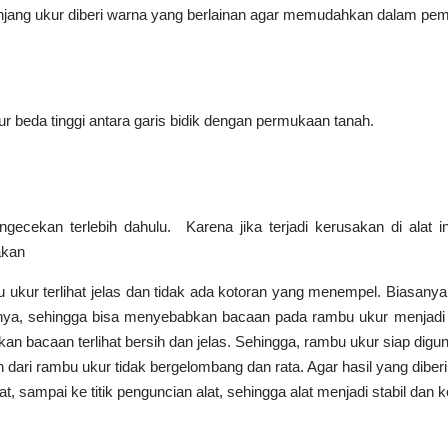
anjang ukur diberi warna yang berlainan agar memudahkan dalam p
 beda tinggi antara garis bidik dengan permukaan tanah.
cekan terlebih dahulu. Karena jika terjadi kerusakan di alat i
akan
 ukur terlihat jelas dan tidak ada kotoran yang menempel. Biasany
innya, sehingga bisa menyebabkan bacaan pada rambu ukur menjadi t
an bacaan terlihat bersih dan jelas. Sehingga, rambu ukur siap dig
dari rambu ukur tidak bergelombang dan rata. Agar hasil yang diber
 sampai ke titik penguncian alat, sehingga alat menjadi stabil dan 