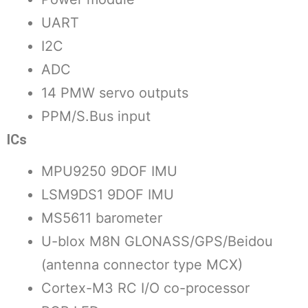
UART
I2C
ADC
14 PMW servo outputs
PPM/S.Bus input
ICs
MPU9250 9DOF IMU
LSM9DS1 9DOF IMU
MS5611 barometer
U-blox M8N GLONASS/GPS/Beidou
(antenna connector type MCX)
Cortex-M3 RC I/O co-processor