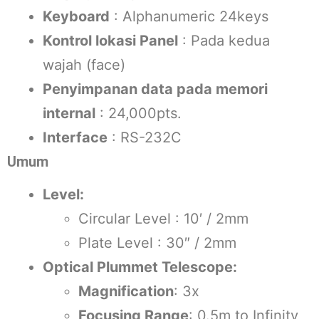
Keyboard
: Alphanumeric 24keys
Kontrol lokasi Panel
: Pada kedua
wajah (face)
Penyimpanan data pada memori
internal
: 24,000pts.
Interface
: RS-232C
Umum
Level:
Circular Level : 10′ / 2mm
Plate Level : 30″ / 2mm
Optical Plummet Telescope:
Magnification
: 3x
Focusing Range
: 0.5m to Infinity