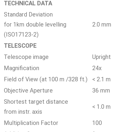
TECHNICAL DATA
Standard Deviation
for 1km double levelling
2.0 mm
(ISO17123-2)
TELESCOPE
Telescope image
Upright
Magnification
24x
Field of View (at 100 m /328 ft.)
< 2.1 m
Objective Aperture
36 mm
Shortest target distance
< 1.0 m
from instr. axis
Multiplication Factor
100