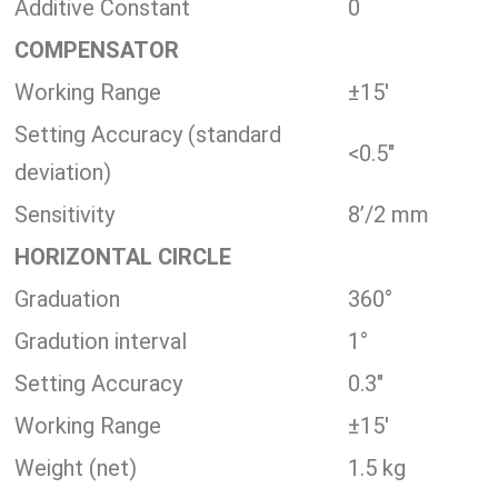
Additive Constant
0
COMPENSATOR
Working Range
±15′
Setting Accuracy (standard
<0.5″
deviation)
Sensitivity
8’/2 mm
HORIZONTAL CIRCLE
Graduation
360°
Gradution interval
1°
Setting Accuracy
0.3″
Working Range
±15′
Weight (net)
1.5 kg