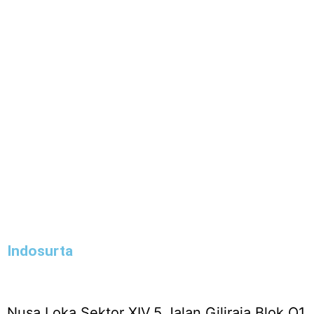
Indosurta
Nusa Loka Sektor XIV,5 Jalan Giliraja Blok Q1