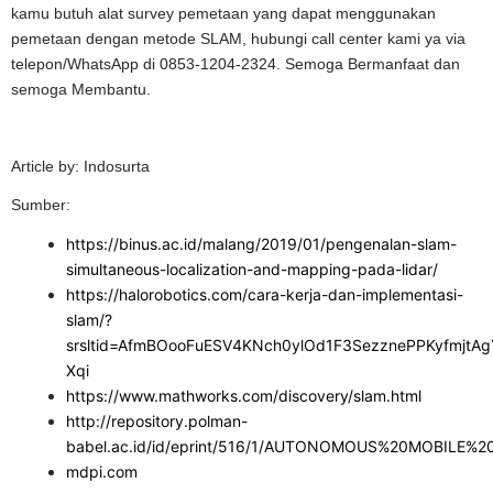
kamu butuh alat survey pemetaan yang dapat menggunakan
pemetaan dengan metode SLAM, hubungi call center kami ya via
telepon/WhatsApp di 0853-1204-2324. Semoga Bermanfaat dan
semoga Membantu.
Article by: Indosurta
Sumber:
https://binus.ac.id/malang/2019/01/pengenalan-slam-
simultaneous-localization-and-mapping-pada-lidar/
https://halorobotics.com/cara-kerja-dan-implementasi-
slam/?
srsltid=AfmBOooFuESV4KNch0ylOd1F3SezznePPKyfmjt
Xqi
https://www.mathworks.com/discovery/slam.html
http://repository.polman-
babel.ac.id/id/eprint/516/1/AUTONOMOUS%20MOBI
mdpi.com