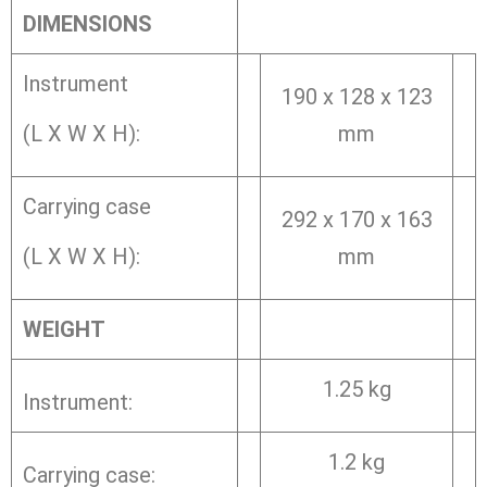
DIMENSIONS
Instrument
190 x 128 x 123
(L X W X H):
mm
Carrying case
292 x 170 x 163
(L X W X H):
mm
WEIGHT
1.25 kg
Instrument:
1.2 kg
Carrying case: