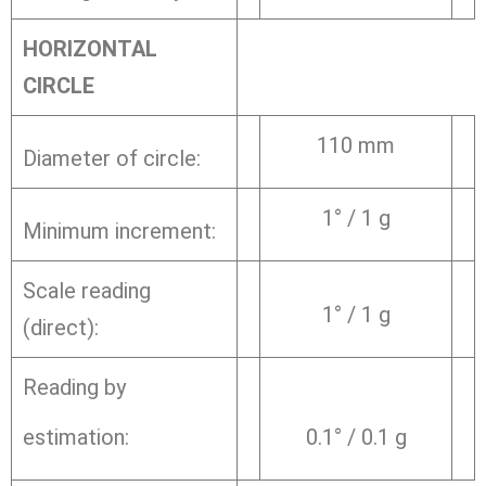
HORIZONTAL
CIRCLE
110 mm
Diameter of circle:
1° / 1 g
Minimum increment:
Scale reading
1° / 1 g
(direct):
Reading by
estimation:
0.1° / 0.1 g