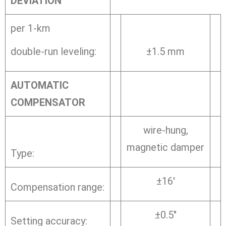
DEVIATION
per 1-km
double-run leveling:
±1.5 mm
AUTOMATIC
COMPENSATOR
wire-hung,
magnetic damper
Type:
±16′
Compensation range:
±0.5″
Setting accuracy: