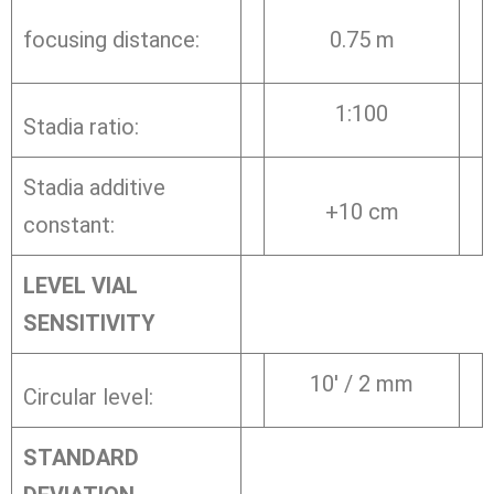
focusing distance:
0.75 m
1:100
Stadia ratio:
Stadia additive
+10 cm
constant:
LEVEL VIAL
SENSITIVITY
10′ / 2 mm
Circular level:
STANDARD