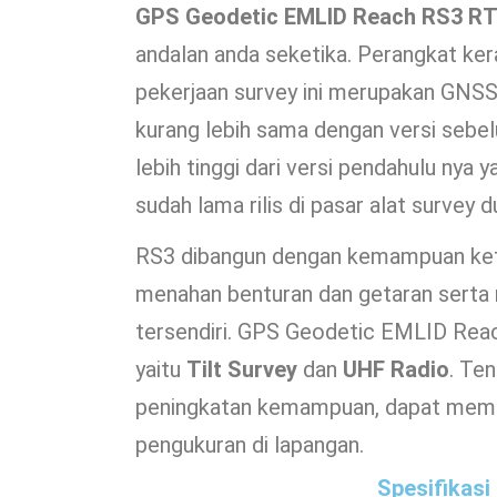
GPS Geodetic EMLID Reach RS3 R
andalan anda seketika. Perangkat k
pekerjaan survey ini merupakan GNS
kurang lebih sama dengan versi seb
lebih tinggi dari versi pendahulu nya y
sudah lama rilis di pasar alat survey d
RS3 dibangun dengan kemampuan ket
menahan benturan dan getaran serta 
tersendiri. GPS Geodetic EMLID Reac
yaitu
Tilt Survey
dan
UHF Radio
. Te
peningkatan kemampuan, dapat mem
pengukuran di lapangan.
Spesifikasi