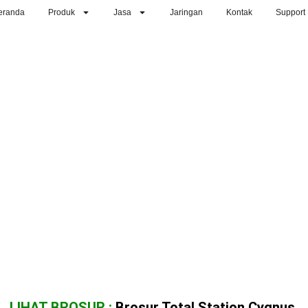
eranda
Produk
Jasa
Jaringan
Kontak
Support
LIHAT BROSUR :
Brosur Total Station Cygnus