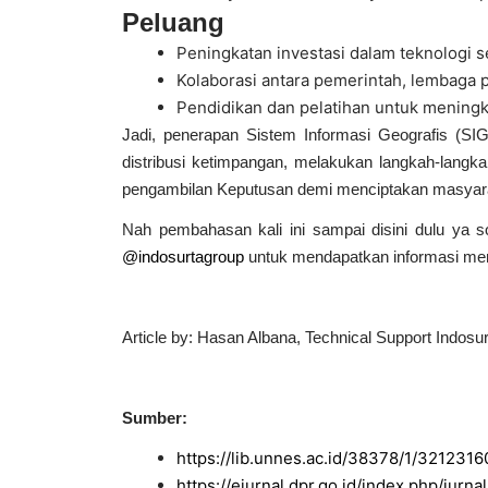
Peluang
Peningkatan investasi dalam teknologi 
Kolaborasi antara pemerintah, lembaga p
Pendidikan dan pelatihan untuk mening
Jadi, penerapan Sistem Informasi Geografis (S
distribusi ketimpangan, melakukan langkah-langk
pengambilan Keputusan demi menciptakan masyarakat
Nah pembahasan kali ini sampai disini dulu ya s
@indosurtagroup
untuk mendapatkan informasi men
Article by: Hasan Albana, Technical Support Indosur
Sumber:
https://lib.unnes.ac.id/38378/1/3212316
https://ejurnal.dpr.go.id/index.php/jurna