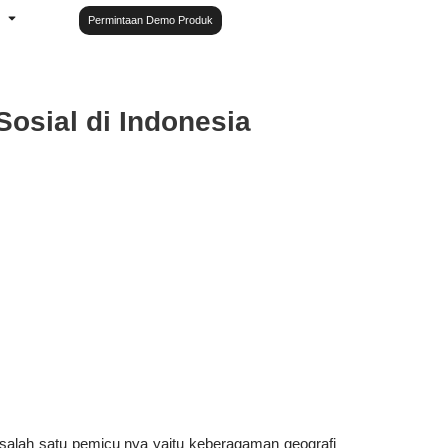
Permintaan Demo Produk
osial di Indonesia
i, salah satu pemicu nya yaitu keberagaman geografi